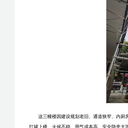
这三幢楼因建设规划老旧、通道狭窄、内厨
扛罐上楼、火候不稳、用气成本高、安全隐患大