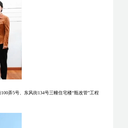
0弄5号、东风街134号三幢住宅楼“瓶改管”工程