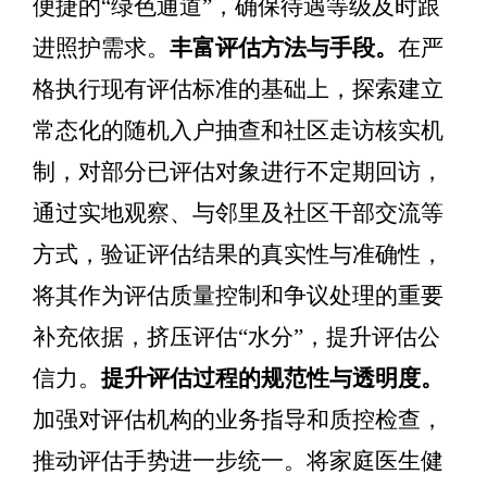
便捷的
“
绿色通道
”
，确保
待遇等级及时跟
进照护需求。
丰富评估方法与手段
。
在严
格执行现有评估标准的基础上，探索建立
常态化的随机入户抽查和社区走访核实机
制
，对部分已评估对象进行不定期回访，
通过实地观察、与邻里及社区干部交流等
方式，验证评估结果的真实性与准确性，
将其作
为评估质量控制和争议处理的重要
补充依据，挤压评估
“
水分
”
，提升评
估公
信力。
提升评估过程的规范性与透明度
。
加强对评估机构的业务指导和质控检查，
推动评估手势进一步统一。将家庭医生健