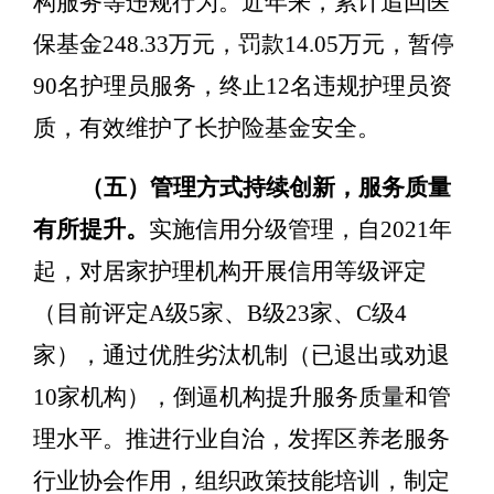
构服务等违规行为。近年来，累计追回医
保基金
2
48.33
万元
，罚款
14.05
万元
，暂停
90
名
护理员服务，终止
12
名
违规护理员资
质，有效维护了长护险基金安全。
（五）管理方式持续创新，服务质量
有所提升。
实施信用分级管理
，
自
2021
年
起，对居家护理机构开展信用等级评定
（目前评定
A
级
5
家、
B
级
23
家、
C
级
4
家），通过优胜劣汰机制（已退出或劝退
10
家机构），倒逼机构提升服务质量和管
理水平。推进行业自治
，
发挥区养老服务
行业协会作用，组织政策技能培训，制定