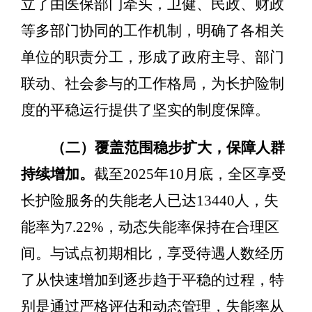
立了由医保部门牵头，卫健、民政、财政
等多部门协同的工作机制，明确了各相关
单位的职责分工，形成了政府主导、部门
联动、社会参与的工作格局，为长护险制
度的平稳运行提供了坚实的制度保障。
（二）覆盖范围稳步扩大，保障人群
持续增加。
截至
2025
年
10
月底，全区享受
长护险服务的失能老人已达
13
44
0
人
，失
能率为
7.
22
%
，动态失能率保持在合理区
间。与试点初期相比，享受待遇人数经历
了从快速增加到逐步趋于平稳的过程，特
别是通过严格评估和动态管理，失能率从