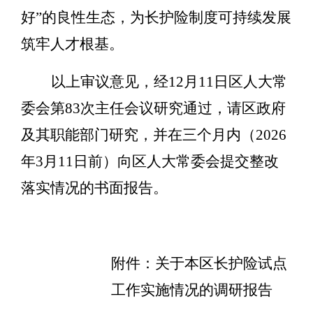
好
”
的良性生
态，为长护险制度可持续发展
筑牢人才根基。
以上审议意见
，
经
12
月
11
日区人大常
委会第
83
次主任会议研究通过，
请区
政府
及其职能
部门研究，并在三个月内（
202
6
年
3
月
11
日前）向区人大常委会提交整改
落实情况的书面报告。
附件：关于本区长护险试点
工作实施情况的调研报告