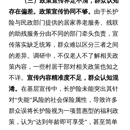
（三）政策宣传界定不清，群众认知
存在偏差。
政策宣传协同不够
。
由于长护
险与民政部门提供的
居家养老服务、残联
的助残服务
分由不同的部门牵头负责，宣
传落实缺乏统筹，群众难以区分三者之间
的差异。调研中，不仅老人不了解相关政
策内容，一些村居干部对相关政策也知之
不详。
宣传内容精准度不足
，群众认知混
淆。
在基层宣传中，长护险未能突出其针
对
“
失能
”
风险的社会保险属性，导致许多
群众误将长护险视为一项普惠型的福利政
策，认为
“
达到年龄即可享受
”
，甚至简单