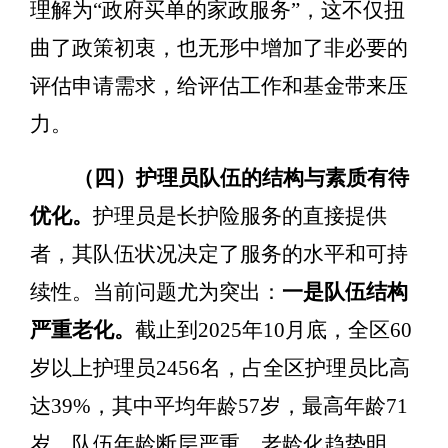
理解为
“
政府买单的家政服务
”
，这不仅扭
曲了政策初衷，也无形中增加了非必要的
评估申请需求，给评估工作和基金带来压
力。
（四）护理员队伍的结构与素质有待
优化。
护理员是长护险服务的直接提供
者，其队伍状况决定了服务的水平和可持
续性。当前问题尤为突出：
一是队伍结构
严重老化。
截止到
2025
年
10
月底，全区
60
岁以上护理员
2456
名，占全区护理员比高
达
39%
，其中平均年龄
57
岁，最高年龄
71
岁。
队伍年龄断层严重，老龄化趋势明