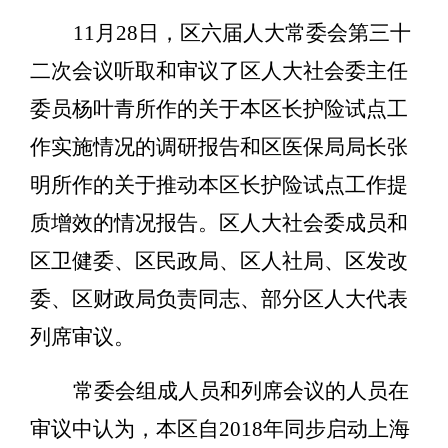
11
月
2
8
日，区六届人大常委会第
三十
二
次会议听取和审议了区人大
社会委主任
委员杨叶青
所作的关于本区
长护险试点工
作实施情况的
调研报告和区
医保局局长张
明
所作的关于
推动
本区
长护险试点工作提
质增效的
情况报
告
。区人大
社会委
成员和
区卫健委、
区民政局、区人社局、
区发改
委、区财政局
负责同志
、部分区人大代表
列席审议。
常委会组成人员和列席会议的人员在
审议中认为，
本区自
2018
年同步启动上海