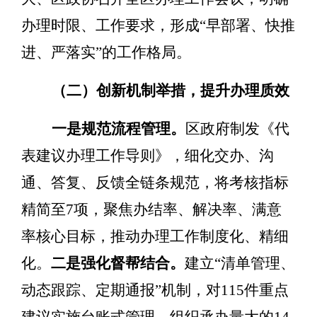
办理时限
、
工作
要求
，形成
“
早部署、快推
进、严落实
”
的工作格局。
（二）创新机制举措，提升办理质效
一是规范流程管理。
区政府制发《代
表建议办理工作导则》，细化交办、沟
通、答复、反馈全链条规范，将考核指标
精简至
7
项，聚焦办结率、解决率、满意
率核心目标，推动办理工作制度化、精细
化。
二是强化督帮结合。
建立
“
清单管理、
动态跟踪、定期通报
”
机制，对
115
件重点
建议实施台账式管理，组织承办量大的
14