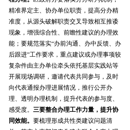
精准界定主
、
协办单位职责，
提高分办精
准度
，从源头破解职责交叉
导致相互
推诿
现象
，增强
综合性、前瞻性建议的办理
效
能；
要规范
落实
“
办前沟通、办中反馈、办
后跟进
”
工作
要求，重点建议
或办理事项较
复杂件由主办单位牵头
依托基层实践站
等
开展
现场调研
，邀请代表共同参与，及时
向代表通报办理
进展
情况，推行
公开办
理
、透明办理机制，提升代表的参与度、
感受度。
三要整合办理工作力量，
提升
协
同
效能
。
要梳理
形成
共性
类
建议问题
清