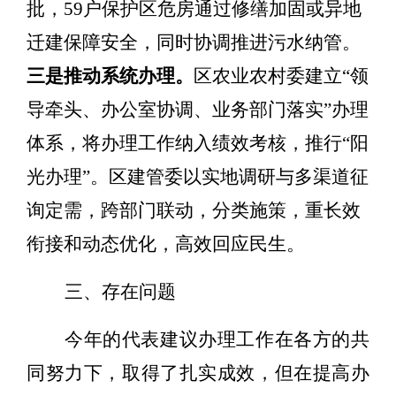
批，
59
户保护区危房通过修缮加固或异地
迁建保障安全，同时协调推进污水纳管。
三是推动系统
办
理。
区
农业农村委建立
“
领
导牵头、办公室协调、业务部门落实
”
办理
体系，将办理工作纳入绩效考核，推行
“
阳
光办理
”
。
区
建管委以
实地调研与多渠道征
询定需，跨部门联动，分类施策，重长效
衔接和动态优化，高效回应民生。
三、
存在问题
今年的代表建议办理工作在各方的共
同努力下，取得了扎实成效，但在提高办