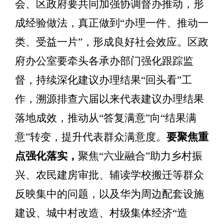
会、区政府要共同
加强协调督办推动，形
成经验做法，真正做到
“
办理一件
、
推动一
类
、受益一片
”
，形成良好社会效应。区政
府办公室要牵头各承办部门强化跟踪监
督，持续深化建议办理结果
“
回头看
”
工
作，
溯源排查六届以来代表建议
办理结果
落地成效
，
推动从
“
答复满意
”
向
“
结果满
意
”
转变，提升代表群众满意度。
要
聚焦重
点强化落实，
聚焦
“
六业融合
”
助力乡村振
兴、
农民建房审批、
辅读学校搬迁
等群众
反映集中的问题，以及华为周边配套设施
建设、城中村改造、村级集体经济
“
造