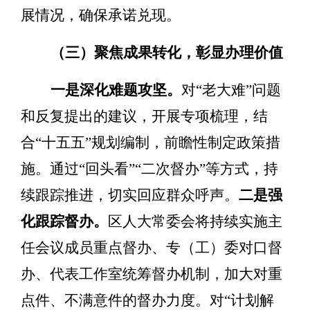
展
情况
，确保承诺兑现。
（三）聚焦成果转化，彰显办理价值
一是深化难题攻坚。
对
“
老大难
”
问题
和反复提出的建议，开展专项梳理，结
合
“
十五五
”
规划编制，前瞻性制定政策措
施
。
通过
“
回头看
”“
二次督办
”
等方式，持
续跟踪推进，切实回应群众呼声。
二
是强
化跟踪督办。
区人大常委会将持续实施主
任会议成员重点督办、专（工）委对口督
办、代表工作室统筹督办机制，加大对重
点
件
、不满意
件
的督办力度
。
对
“
计划解