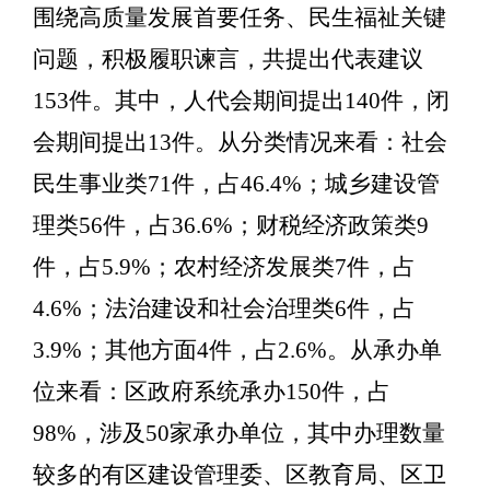
围绕高质量发展首要任务
、
民生福祉关键
问题
，积极履职
谏
言，共提出代表建议
153
件。其中，人代会期间提出
140
件，闭
会期间提出
13
件。从分类情况来看：社会
民生事业类
71
件，占
46.4%
；城乡建设管
理类
56
件，占
36.6%
；财税经济政策类
9
件，占
5.9%
；农村经济发展类
7
件，占
4.6%
；法治建设和社会治理类
6
件，占
3.9%
；其他方面
4
件，占
2.6%
。从承办单
位来看：区政府系统
承办
150
件，占
98%
，涉及
50
家承办单位，其中办理数量
较多的有区建设管理委、
区
教育局、
区
卫