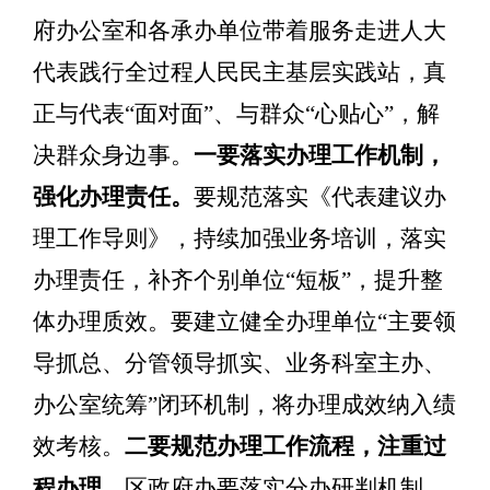
府办公室和各承办单位带着服务走进人大
代表践行全过程人民民主基层实践站，真
正与代表
“
面对面
”
、与群众
“
心贴心
”
，解
决群众身边事。
一要落实办理工作机制，
强化办理责任。
要规范落实《代表建议办
理工作导则》，持续加强业务培训，
落实
办理责任，补齐个别单位
“
短板
”
，提升整
体办理质效。
要
建立健全办理单位
“
主要领
导抓总、分管领导抓实、业务科室主办、
办公室统筹
”
闭环机制，将办理成效纳入绩
效考核。
二
要
规范办理工作流程，
注重过
程办理。
区政府办要
落实
分办研判机制，