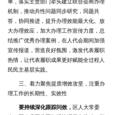
单，
落实
主
责部门牵头
建立联合会商
办理
机制
，推动共性问题同步研究，同题共
答，协同
推进，提升
办理效能最大化
。
放
大办理效应，加大办理工作宣传力度，总
结
推广优秀
办理
案例，
在人代会期间加强
宣传报道，营造良好氛围，激发代表履职
热情，让代表履职成果更好赋能全过程人
民民主基层实践。
三、
着力
聚焦提质增效攻坚，
注重
办
理工作的
长期
性、实效性
要持续深化
跟踪问效
，
区人大常委