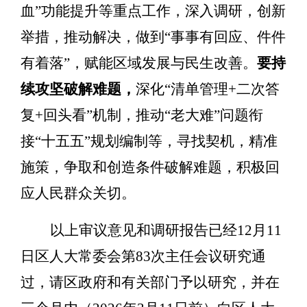
血
”
功能提升等重点工作，深入调研
，
创新
举措
，推动解决，做到
“
事事有回应、件件
有着落
”
，赋能区域发展与民生改善
。
要持
续攻坚破解难题，
深化
“
清单管理
+
二次答
复
+
回头看
”
机制，推动
“
老大难
”
问题衔
接
“
十五五
”
规划
编制等
，
寻找契机，
精准
施策，争取和创造条件破解难题，积极回
应人民群众关切。
以上审议意见和调研报告已经
12
月
11
日区人大常委会第
83
次主任会议研究通
过，请区政府和有关部门予以研究，并在