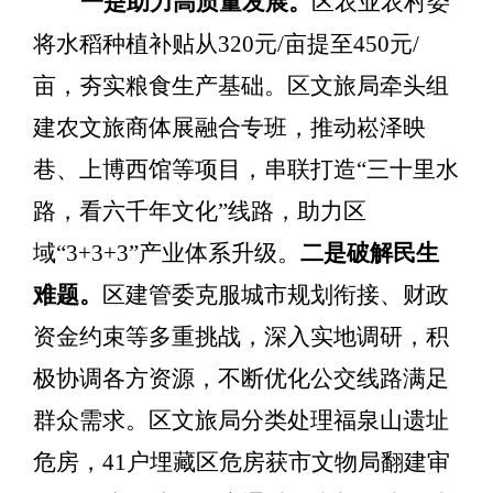
一是助力高质量发展。
区
农业农村委
将水稻种植补贴从
320
元
/
亩提至
450
元
/
亩，夯实粮食生产基础
。区
文旅局牵头组
建农文旅商体展融合专班，推动崧泽映
巷、上博西馆等项目，串联打造
“
三十里水
路，看六千年文化
”
线路，助力区
域
“3+3+3”
产业体系升级。
二是破解民生
难题。
区
建管委克服
城市规划衔接、财政
资金约束等多重挑战
，
深入实地调研，
积
极协调各方资源，
不断优化公交线路满足
群众需求。区
文旅局分类处理福泉山遗址
危房
，
41
户埋藏区危房获市文物局翻建审