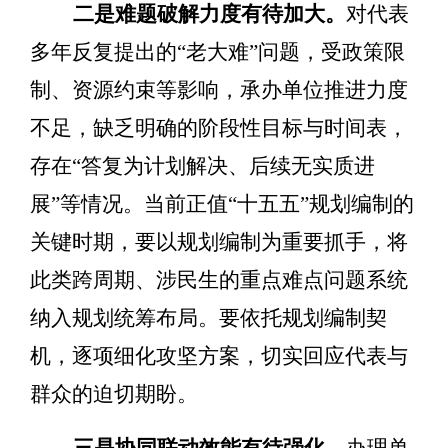
二是难题破解力度有待加大。
对代表
多年反复提出的
“
老大难
”
问题，受政策限
制、资源约束等影响，承办单位推进力度
不足，
缺乏
明确的阶段性目标与时间表，
存在
“
答复为计划解决、后续无实质进
展
”
等
情况。当前正值
“
十五五
”
规划编制的
关键时期，要以规划编制为重要抓手，将
此类跨周期、涉民生的重点难点问题系统
纳入规划统筹布局
。
要依托规划编制契
机，逐项细化攻坚
方案
，切实回应代表与
群众的迫切期盼。
三是协同联动效能有待强化。
办理单