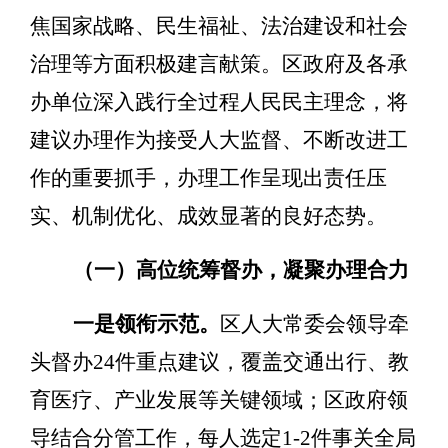
焦
国家战略、民生福祉、法治建设和社会
治理
等
方面积极建言献策
。区
政府及各承
办单位深入践行全过程人民民主理念，将
建议办理作为接受人大监督、
不断
改进工
作的重要抓手，办理工作呈现出责任压
实、机制优化、成效显著的良好态势。
（
一
）
高位统筹督办，凝聚办理合力
一是领衔示范。
区人大常委会
领导
牵
头督办
24
件重点建议，覆盖交通出行、教
育医疗、产业发展等关键领域；区政府领
导结合分管工作，每人选定
1-2
件事关全局