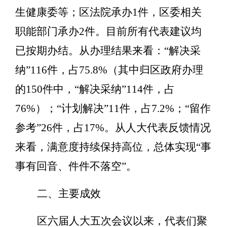
生健康委等；
区法院承办
1
件，区委相关
职能部门承办
2
件。
目前所有代表建议均
已按期办结。从办理结果来看：
“
解决采
纳
”11
6
件，占
7
5.8
%
（
其中归区政府办理
的
150
件中，
“
解决采纳
”
114
件
，占
7
6
%
）
；
“
计划解决
”11
件，占
7.
2
%
；
“
留作
参考
”2
6
件，占
1
7
%
。从人大代表反馈情况
来看，满意度持续保持高位，总体实现
“
事
事有回音、件件不落空
”
。
二、主要成效
区六届人大五次会议以来，
代表们
聚